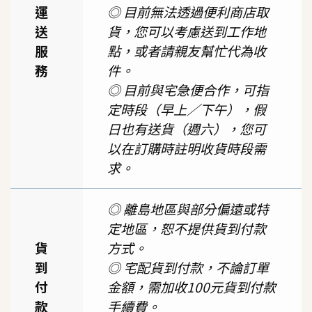
運
◎ 目前無法透過便利商店取
送
貨，您可以考慮送到工作地
服
點，或者請親友幫忙代為收
務
件。
◎ 目前與宅急便合作，可指
定時段（早上／下午），假
日也有送貨（週六），您可
以在訂購時註明收貨時段需
求。
◎ 離島地區與部分偏遠或特
定地區，恕不提供貨到付款
貨
方式。
到
◎ 宅配貨到付款，不論訂單
付
金額，需加收100元貨到付款
款
手續費。