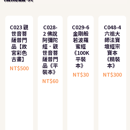
C023 觀
C028-
C029-6
C048-4
世音菩
2 佛說
金剛般
六祖大
薩普門
阿彌陀
若波羅
師法寶
品【故
經．觀
蜜經
壇經宗
宮彩色
世音菩
《100K
寶本
古畫】
薩普門
平裝
《精裝
品《平
本》
本》
NT$
500
裝本》
NT$
30
NT$
300
NT$
60