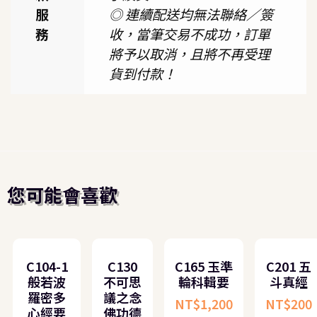
服
◎ 連續配送均無法聯絡／簽
務
收，當筆交易不成功，訂單
將予以取消，且將不再受理
貨到付款！
您可能會喜歡
C104-1
C130
C165 玉準
C201 五
般若波
不可思
輪科輯要
斗真經
羅密多
議之念
NT$
1,200
NT$
200
心經要
佛功德