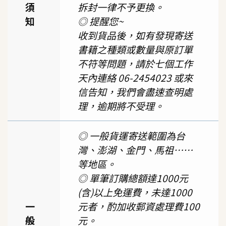
須
拆封一律不予更換。
知
◎ 提醒您~
收到貨品後，如有發現寄送
書籍之種類或數量與原訂單
不符等問題，請於七個工作
天內連絡 06-2454023 或來
信告知，我們會盡速查明處
理，逾期將不受理。
◎ 一般貨運寄送範圍為台
灣、澎湖、金門、馬祖……
等地區。
◎ 單筆訂購總額達1000元
(含)以上免運費，未達1000
一
元者，酌加收郵資處理費100
般
元。