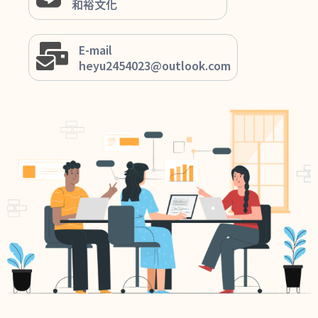
和裕文化
E-mail
heyu2454023@outlook.com