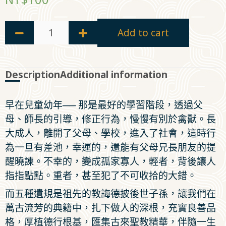
Add to cart
Description
Additional information
早在兒童幼年── 那是最好的學習階段，透過父
母、師長的引導，修正行為，慢慢有別於禽獸。長
大成人，離開了父母、學校，進入了社會，這時行
為一旦有差池，幸運的，還能有父母兄長朋友的提
醒曉諫。不幸的，變成孤家寡人，輕者，背後讓人
指指點點。重者，甚至犯了不可收拾的大錯。
而五種遺規是祖先的教誨德披後世子孫，讓我們在
萬古流芳的典籍中，扎下做人的深根，充實良善品
格，厚植德行根基，匯集古來聖教精華，伴隨一生