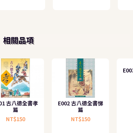
相關品項
E002 古八德全書悌
E001 古八德全書孝
篇
篇
NT$
150
NT$
150