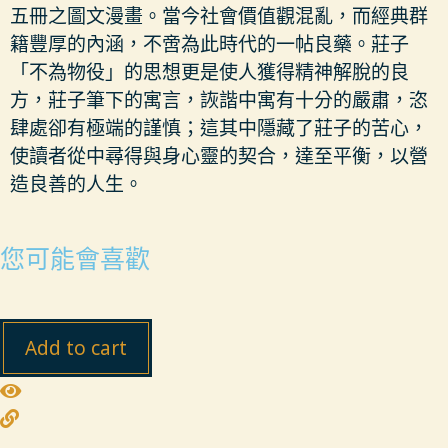
五冊之圖文漫畫。當今社會價值觀混亂，而經典群
籍豐厚的內涵，不啻為此時代的一帖良藥。莊子
「不為物役」的思想更是使人獲得精神解脫的良
方，莊子筆下的寓言，詼諧中寓有十分的嚴肅，恣
肆處卻有極端的謹慎；這其中隱藏了莊子的苦心，
使讀者從中尋得與身心靈的契合，達至平衡，以營
造良善的人生。
您可能會喜歡
Add to cart