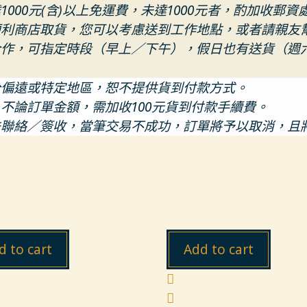
1000元(含)以上免運費，未達1000元者，酌加收郵資
便利商店取貨，您可以考慮送到工作地點，或者請親友
合作，可指定時段（早上／下午），假日也有送貨（週
分偏遠或特定地區，恕不提供貨到付款方式。
，不論訂單金額，需加收100元貨到付款手續費。
法聯絡／簽收，當筆交易不成功，訂單將予以取消，且
d to cart
Add to cart