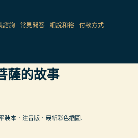
製諮詢
常見問答
細說和裕
付款方式
藏菩薩的故事
m）平裝本．注音版．最新彩色插圖.