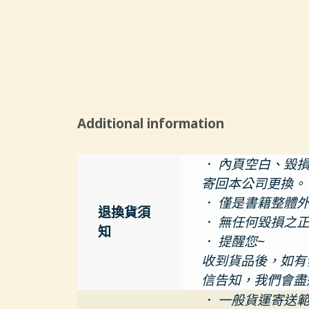
Additional information
． 內頁空白、毀
寄回本公司更換。
． 僅是書籍整體
退換貨須
． 無任何毀損之
知
． 提醒您~
收到貨品後，如有發
信告知，我們會盡
． 一般貨運寄送