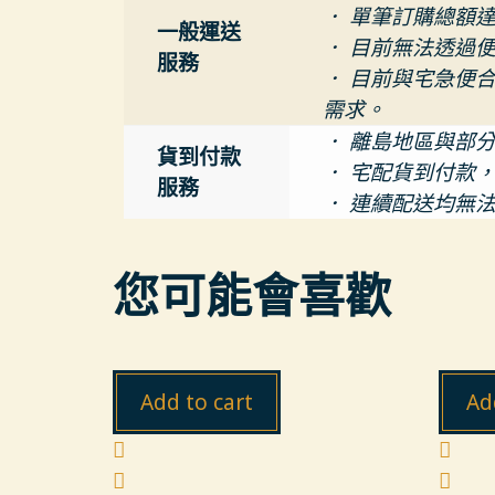
． 單筆訂購總額達
一般運送
． 目前無法透過
服務
． 目前與宅急便
需求。
． 離島地區與部
貨到付款
． 宅配貨到付款
服務
． 連續配送均無
您可能會喜歡
Add to cart
Ad