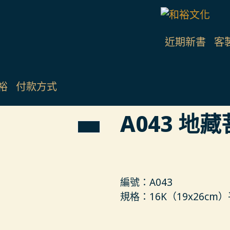
近期新書
客
裕
付款方式
A043 地
編號：A043
規格：16K（19x26c