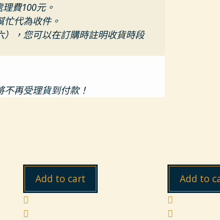
處理費100元。
幫忙代為收件。
六），您可以在訂購時註明收貨時段
將不再受理貨到付款！
Add to cart
Add to c