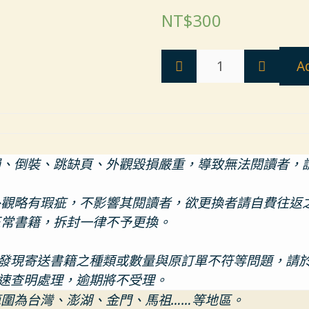
NT$
300
A
損、倒裝、跳缺頁、外觀毀損嚴重，導致無法閱讀者，
外觀略有瑕疵，不影響其閱讀者，欲更換者請自費往返
正常書籍，拆封一律不予更換。
現寄送書籍之種類或數量與原訂單不符等問題，請於七個工作
速查明處理，逾期將不受理。
範圍為台灣、澎湖、金門、馬祖……等地區。