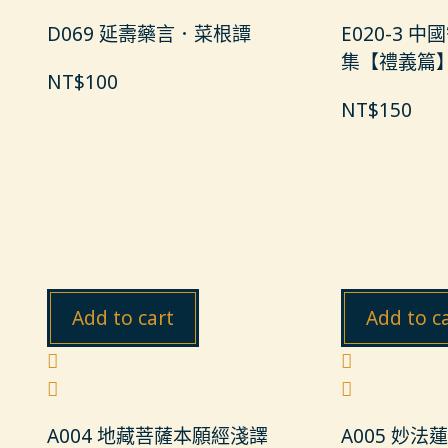
D069 延壽藥言．菜根譚
E020-3 
集【禮義篇
NT$
100
NT$
150
Add to cart
Add to c
A004 地藏菩薩本願經淺譯
A005 妙