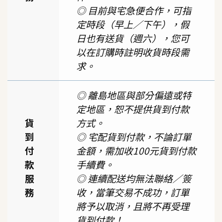
◎ 目前與宅急便合作，可指
定時段（早上／下午），假
日也有送貨（週六），您可
以在訂購時註明收貨時段需
求。
◎ 離島地區與部分偏遠或特
定地區，恕不提供貨到付款
貨
方式。
到
◎ 宅配貨到付款，不論訂單
付
金額，需加收100元貨到付款
款
手續費。
服
◎ 連續配送均無法聯絡／簽
務
收，當筆交易不成功，訂單
將予以取消，且將不再受理
貨到付款！