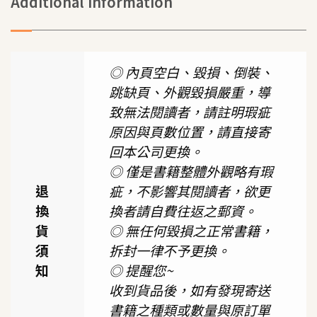
Additional information
◎ 內頁空白、毀損、倒裝、
跳缺頁、外觀毀損嚴重，導
致無法閱讀者，請註明瑕疵
原因與頁數位置，請直接寄
回本公司更換。
◎ 僅是書籍整體外觀略有瑕
退
疵，不影響其閱讀者，欲更
換
換者請自費往返之郵資。
貨
◎ 無任何毀損之正常書籍，
須
拆封一律不予更換。
知
◎ 提醒您~
收到貨品後，如有發現寄送
書籍之種類或數量與原訂單