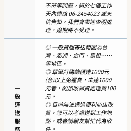
不符等問題，請於七個工作
天內連絡 06-2454023 或來
信告知，我們會盡速查明處
理，逾期將不受理。
◎ 一般貨運寄送範圍為台
灣、澎湖、金門、馬祖……
等地區。
◎ 單筆訂購總額達1000元
(含)以上免運費，未達1000
一
元者，酌加收郵資處理費100
般
元。
運
◎ 目前無法透過便利商店取
送
貨，您可以考慮送到工作地
服
點，或者請親友幫忙代為收
務
件。