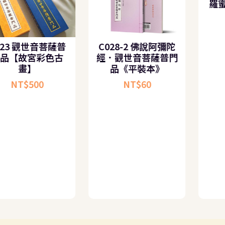
C023 觀世音菩薩普
C028-2 佛說阿彌陀
門品【故宮彩色古
經．觀世音菩薩普門
畫】
品《平裝本》
NT$
500
NT$
60