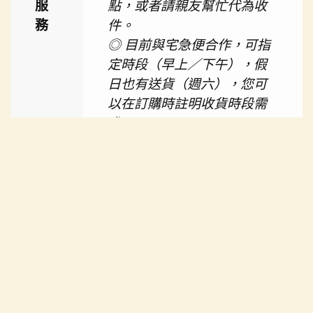
服
點，或者請親友幫忙代為收
務
件。
◎ 目前與宅急便合作，可指
定時段（早上／下午），假
日也有送貨（週六），您可
以在訂購時註明收貨時段需
求。
◎ 離島地區與部分偏遠或特
定地區，恕不提供貨到付款
貨
方式。
到
◎ 宅配貨到付款，不論訂單
付
金額，需加收100元貨到付款
款
手續費。
服
◎ 連續配送均無法聯絡／簽
務
收，當筆交易不成功，訂單