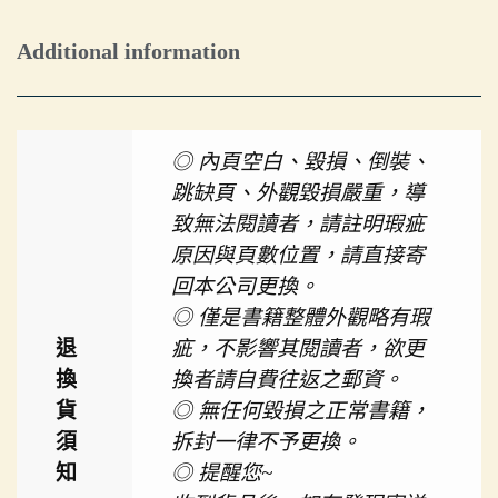
Additional information
◎ 內頁空白、毀損、倒裝、
跳缺頁、外觀毀損嚴重，導
致無法閱讀者，請註明瑕疵
原因與頁數位置，請直接寄
回本公司更換。
◎ 僅是書籍整體外觀略有瑕
退
疵，不影響其閱讀者，欲更
換
換者請自費往返之郵資。
貨
◎ 無任何毀損之正常書籍，
須
拆封一律不予更換。
知
◎ 提醒您~