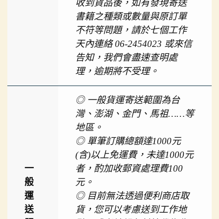
收到貨品後，如有發現寄送
書籍之種類或數量與原訂單
不符等問題，請於七個工作
天內連絡 06-2454023 或來信
告知，我們會盡速查明處
理，逾期將不受理。
◎ 一般貨運寄送範圍為台
灣、澎湖、金門、馬祖……等
地區。
◎ 單筆訂購總額達1000元
(含)以上免運費，未達1000元
一
者，酌加收郵資處理費100
般
元。
運
◎ 目前無法透過便利商店取
送
貨，您可以考慮送到工作地