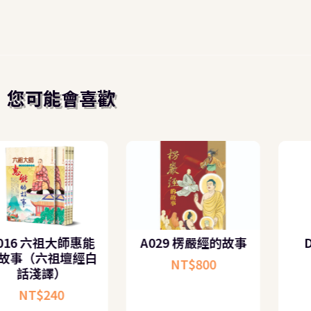
您可能會喜歡
A016 六祖大師惠能
A029 楞嚴經的故事
的故事（六祖壇經白
NT$
800
話淺譯）
NT$
240