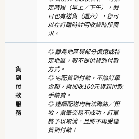
定時段（早上／下午），假
日也有送貨（週六），您可
以在訂購時註明收貨時段需
求。
◎ 離島地區與部分偏遠或特
定地區，恕不提供貨到付款
貨
方式。
到
◎ 宅配貨到付款，不論訂單
付
金額，需加收100元貨到付款
款
手續費。
服
◎ 連續配送均無法聯絡／簽
務
收，當筆交易不成功，訂單
將予以取消，且將不再受理
貨到付款！