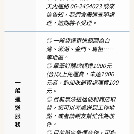
天內連絡 06-2454023 或來
信告知，我們會盡速查明處
理，逾期將不受理。
◎ 一般貨運寄送範圍為台
灣、澎湖、金門、馬祖……
等地區。
◎ 單筆訂購總額達1000元
(含)以上免運費，未達1000
一
元者，酌加收郵資處理費100
般
元。
運
◎ 目前無法透過便利商店取
送
貨，您可以考慮送到工作地
服
點，或者請親友幫忙代為收
務
件。
◎ 目前與宅急便合作，可指