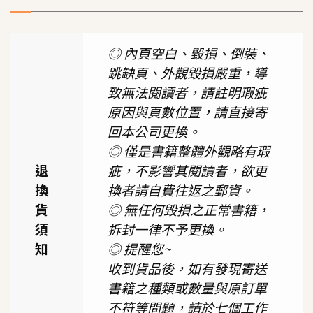
◎ 內頁空白、毀損、倒裝、
跳缺頁、外觀毀損嚴重，導
致無法閱讀者，請註明瑕疵
原因與頁數位置，請直接寄
回本公司更換。
◎ 僅是書籍整體外觀略有瑕
退
疵，不影響其閱讀者，欲更
換
換者請自費往返之郵資。
貨
◎ 無任何毀損之正常書籍，
須
拆封一律不予更換。
知
◎ 提醒您~
收到貨品後，如有發現寄送
書籍之種類或數量與原訂單
不符等問題，請於七個工作