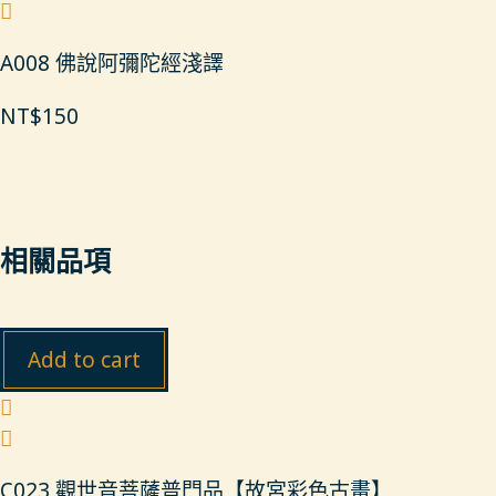
A008 佛說阿彌陀經淺譯
NT$
150
相關品項
Add to cart
C023 觀世音菩薩普門品【故宮彩色古畫】