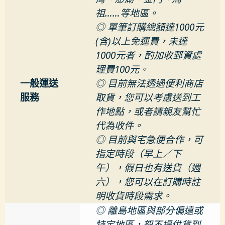
祖……等地區。
◎ 單筆訂購總額達1000元
(含)以上免運費，未達
1000元者，酌加收郵資處
理費100元。
一般運送
◎ 目前無法透過便利商店
服務
取貨，您可以考慮送到工
作地點，或者請親友幫忙
代為收件。
◎ 目前與宅急便合作，可
指定時段（早上／下
午），假日也有送貨（週
六），您可以在訂購時註
明收貨時段需求。
◎ 離島地區與部分偏遠或
特定地區，恕不提供貨到