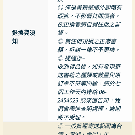
◎ 僅是書籍整體外觀略有
瑕疵，不影響其閱讀者，
欲更換者請自費往返之郵
退換貨須
資。
知
◎ 無任何毀損之正常書
籍，拆封一律不予更換。
◎ 提醒您~
收到貨品後，如有發現寄
送書籍之種類或數量與原
訂單不符等問題，請於七
個工作天內連絡 06-
2454023 或來信告知，我
們會盡速查明處理，逾期
將不受理。
◎ 一般貨運寄送範圍為台
灣、澎湖、金門、馬