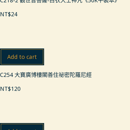
C218-2 觀世音菩薩-白衣大士神咒《50K平裝本》
NT$
24
Add to cart
C254 大寶廣博樓閣善住祕密陀羅尼經
NT$
120