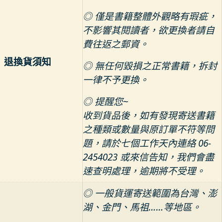
◎ 僅是書籍整體外觀略有瑕疵，
不影響其閱讀者，欲更換者請自
費往返之郵資。
退換貨須知
◎ 無任何毀損之正常書籍，拆封
一律不予更換。
◎ 提醒您~
收到貨品後，如有發現寄送書籍
之種類或數量與原訂單不符等問
題，請於七個工作天內連絡 06-
2454023 或來信告知，我們會盡
速查明處理，逾期將不受理。
◎ 一般貨運寄送範圍為台灣、澎
湖、金門、馬祖……等地區。