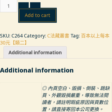
C264
念
Add to cart
佛
入
門
SKU:
C264
Category:
C法藏叢書
Tag:
百本以上每本
二
30元【類二】
合
刊
Additional information
quantity
Additional information
◎ 內頁空白、毀損、倒裝、跳缺
頁、外觀毀損嚴重，導致無法閱
讀者，請註明瑕疵原因與頁數位
置，請直接寄回本公司更換。