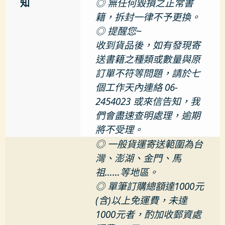
知
◎ 無任何毀損之正常書
籍，拆封一律不予更換。
◎ 提醒您~
收到貨品後，如有發現寄
送書籍之種類或數量與原
訂單不符等問題，請於七
個工作天內連絡 06-
2454023 或來信告知，我
們會盡速查明處理，逾期
將不受理。
◎ 一般貨運寄送範圍為台
灣、澎湖、金門、馬
祖……等地區。
◎ 單筆訂購總額達1000元
(含)以上免運費，未達
1000元者，酌加收郵資處