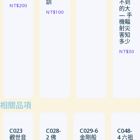
訓
不到
NT$
200
的大
NT$
100
— 手
機輻
射災
害知
多少
NT$
30
相關品項
C023
C028-
C029-6
C048-
觀世音
2 佛
金剛般
4 六祖