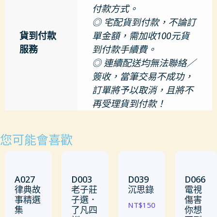
付款方式。
◎ 宅配貨到付款，不論訂
貨到付款
單金額，需加收100元貨
服務
到付款手續費。
◎ 連續配送均無法聯絡／
簽收，當筆交易不成功，
訂單將予以取消，且將不
再受理貨到付款！
您可能會喜歡
A027
D003
D039
D066
律典故
老子莊
沉思錄
電視
事精選
子選．
傷害
NT$
150
集
了凡四
你想