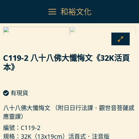
和裕文化
C119-2 八十八佛大懺悔文《32K活頁
本》
有現貨
八十八佛大懺悔文 （附日日行法課．觀世音菩薩感
應靈課）
編號：C119-2
規格：32K（13x19cm）活頁式．注音版