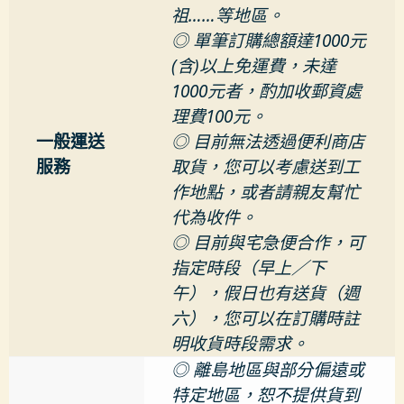
祖……等地區。
◎ 單筆訂購總額達1000元
(含)以上免運費，未達
1000元者，酌加收郵資處
理費100元。
一般運送
◎ 目前無法透過便利商店
服務
取貨，您可以考慮送到工
作地點，或者請親友幫忙
代為收件。
◎ 目前與宅急便合作，可
指定時段（早上／下
午），假日也有送貨（週
六），您可以在訂購時註
明收貨時段需求。
◎ 離島地區與部分偏遠或
特定地區，恕不提供貨到