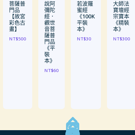
菩薩普
說阿
若波羅
大師法
門品
彌陀
蜜經
寶壇經
【故宮
經．
《100K
宗寶本
彩色古
觀世
平裝
《精裝
畫】
音菩
本》
本》
薩普
NT$
500
NT$
30
NT$
300
門品
《平
裝
本》
NT$
60