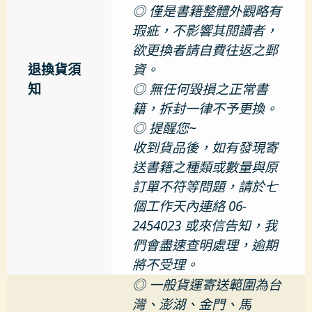
◎ 僅是書籍整體外觀略有
瑕疵，不影響其閱讀者，
欲更換者請自費往返之郵
退換貨須
資。
知
◎ 無任何毀損之正常書
籍，拆封一律不予更換。
◎ 提醒您~
收到貨品後，如有發現寄
送書籍之種類或數量與原
訂單不符等問題，請於七
個工作天內連絡 06-
2454023 或來信告知，我
們會盡速查明處理，逾期
將不受理。
◎ 一般貨運寄送範圍為台
灣、澎湖、金門、馬