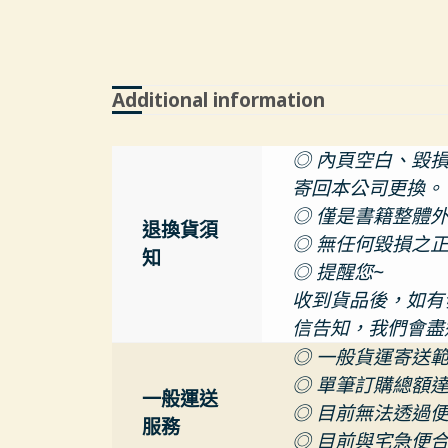
Additional information
◎ 內頁空白、毀
寄回本公司更換。
◎ 僅是書籍整體
退換貨須
◎ 無任何毀損之
知
◎ 提醒您~
收到貨品後，如有發
信告知，我們會盡
◎ 一般貨運寄送
◎ 單筆訂購總額達
一般運送
◎ 目前無法透過
服務
◎ 目前與宅急便