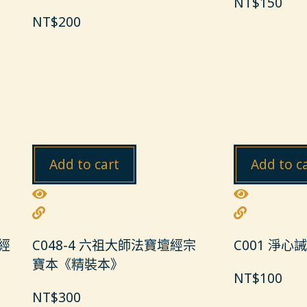
NT$
150
NT$
200
Add to cart
Add to c
蜜經
C048-4 六祖大師法寶壇經宗
C001 淨心
寶本《精裝本》
NT$
100
NT$
300