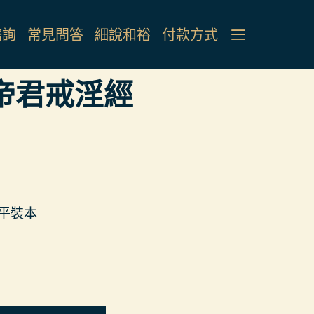
諮詢
常見問答
細說和裕
付款方式
聖帝君戒淫經
）平裝本