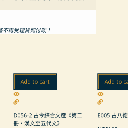
將不再受理貨到付款！
Add to cart
Add to c
D056-2 古今綜合文選《第二
E005 古八
冊‧漢文至五代文》