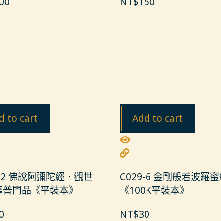
00
NT$
150
d to cart
Add to cart
8-2 佛說阿彌陀經．觀世
C029-6 金剛般若波羅
薩普門品《平裝本》
《100K平裝本》
0
NT$
30