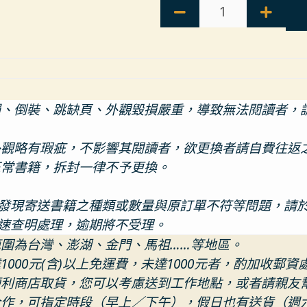
損、倒裝、跳缺頁、外觀毀損嚴重，導致無法閱讀者，
外觀略有瑕疵，不影響其閱讀者，欲更換者請自費往返
正常書籍，拆封一律不予更換。
現寄送書籍之種類或數量與原訂單不符等問題，請於七個工作
速查明處理，逾期將不受理。
範圍為台灣、澎湖、金門、馬祖……等地區。
1000元(含)以上免運費，未達1000元者，酌加收郵資
便利商店取貨，您可以考慮送到工作地點，或者請親友
合作，可指定時段（早上／下午），假日也有送貨（週