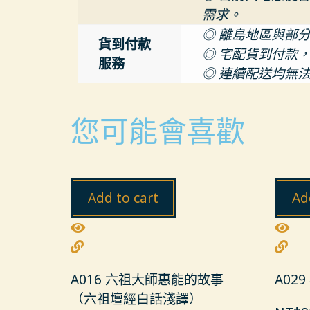
需求。
◎ 離島地區與部
貨到付款
◎ 宅配貨到付款
服務
◎ 連續配送均無
您可能會喜歡
Add to cart
Ad
A016 六祖大師惠能的故事
A02
（六祖壇經白話淺譯）