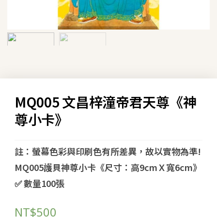
MQ005 文昌梓潼帝君天尊《神
尊小卡》
註：螢幕色彩與印刷色有所差異，故以實物為準!
MQ005護貝神尊小卡《尺寸：高9cmＸ寬6cm》
✅ 數量100張
NT$
500