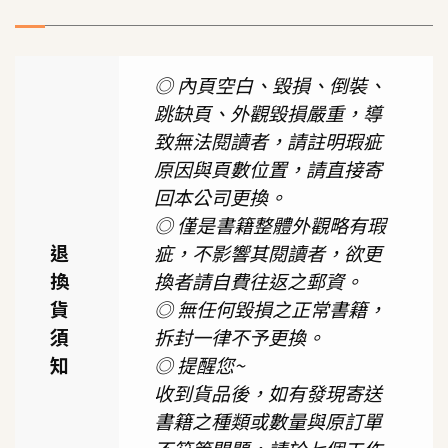
◎ 內頁空白、毀損、倒裝、
跳缺頁、外觀毀損嚴重，導
致無法閱讀者，請註明瑕疵
原因與頁數位置，請直接寄
回本公司更換。
◎ 僅是書籍整體外觀略有瑕
退
疵，不影響其閱讀者，欲更
換
換者請自費往返之郵資。
貨
◎ 無任何毀損之正常書籍，
須
拆封一律不予更換。
知
◎ 提醒您~
收到貨品後，如有發現寄送
書籍之種類或數量與原訂單