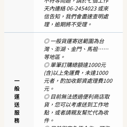
不符等問題，請於七個工作
天內連絡 06-2454023 或來
信告知，我們會盡速查明處
理，逾期將不受理。
◎ 一般貨運寄送範圍為台
灣、澎湖、金門、馬祖……
等地區。
◎ 單筆訂購總額達1000元
(含)以上免運費，未達1000
一
元者，酌加收郵資處理費100
般
元。
運
◎ 目前無法透過便利商店取
送
貨，您可以考慮送到工作地
服
點，或者請親友幫忙代為收
務
件。