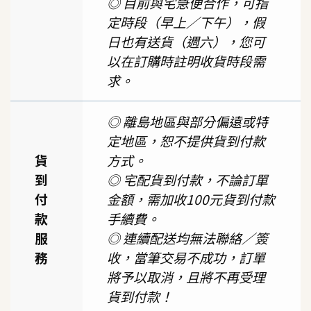
◎ 目前與宅急便合作，可指
定時段（早上／下午），假
日也有送貨（週六），您可
以在訂購時註明收貨時段需
求。
◎ 離島地區與部分偏遠或特
定地區，恕不提供貨到付款
貨
方式。
到
◎ 宅配貨到付款，不論訂單
付
金額，需加收100元貨到付款
款
手續費。
服
◎ 連續配送均無法聯絡／簽
務
收，當筆交易不成功，訂單
將予以取消，且將不再受理
貨到付款！