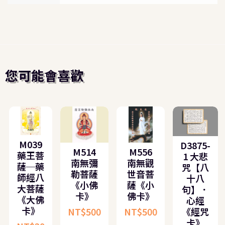
您可能會喜歡
M039
D3875-
M514
M556
藥王菩
1 大悲
南無彌
南無觀
薩─藥
咒【八
勒菩薩
世音菩
師經八
十八
《小佛
薩《小
大菩薩
句】．
卡》
佛卡》
《大佛
心經
卡》
NT$
500
NT$
500
《經咒
卡》